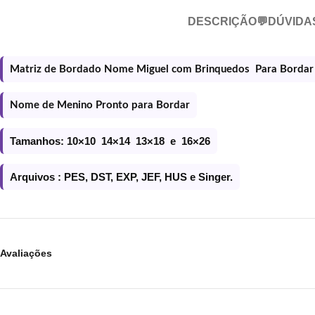
DESCRIÇÃO
💬DÚVIDA
Matriz de Bordado Nome Miguel com Brinquedos Para Borda
Nome de Menino Pronto para Bordar
Tamanhos: 10×10 14×14 13×18 e 16×26
Arquivos : PES, DST, EXP, JEF, HUS e Singer.
Avaliações