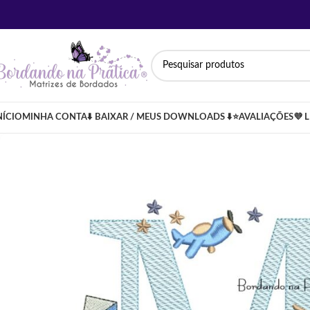
NÍCIO
MINHA CONTA
⬇️ BAIXAR / MEUS DOWNLOADS ⬇️
⭐AVALIAÇÕES
💜 