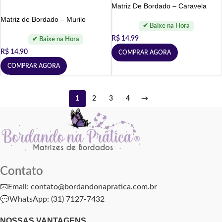
Matriz De Bordado – Caravela
Matriz de Bordado – Murilo
R$
14,99
R$
14,90
COMPRAR AGORA
COMPRAR AGORA
1
2
3
4
→
Contato
📧Email: contato@bordandonapratica.com.br
💬
WhatsApp: (31) 7127-7432
NOSSAS VANTAGENS