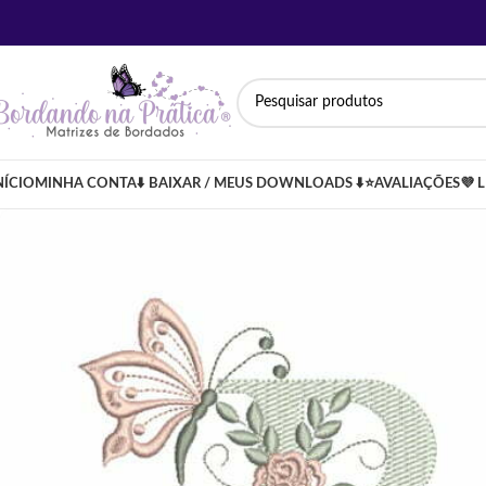
NÍCIO
MINHA CONTA
⬇️ BAIXAR / MEUS DOWNLOADS ⬇️
⭐AVALIAÇÕES
💜 