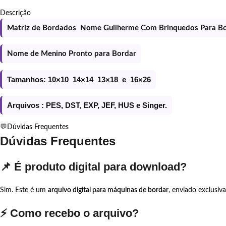
Descrição
Matriz de Bordados Nome Guilherme Com Brinquedos Para B
Nome de Menino Pronto para Bordar
Tamanhos: 10×10 14×14 13×18 e 16×26
Arquivos : PES, DST, EXP, JEF, HUS e Singer.
💬Dúvidas Frequentes
Dúvidas Frequentes
📌 É produto digital para download?
Sim. Este é um
arquivo digital para máquinas de bordar
, enviado exclusiv
⚡ Como recebo o arquivo?