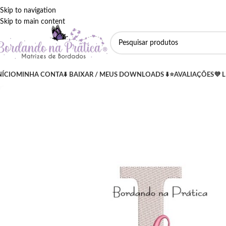
Skip to navigation
Skip to main content
NÍCIO
MINHA CONTA
⬇️ BAIXAR / MEUS DOWNLOADS ⬇️
⭐AVALIAÇÕES
💜 