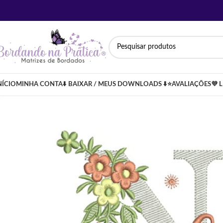
NÍCIO
MINHA CONTA
⬇️ BAIXAR / MEUS DOWNLOADS ⬇️
⭐AVALIAÇÕES
💜 