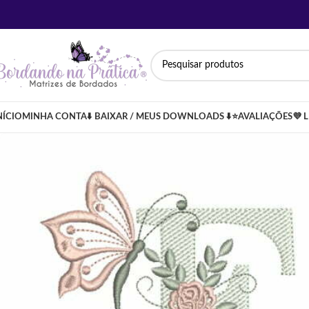
NÍCIO
MINHA CONTA
⬇️ BAIXAR / MEUS DOWNLOADS ⬇️
⭐AVALIAÇÕES
💜 