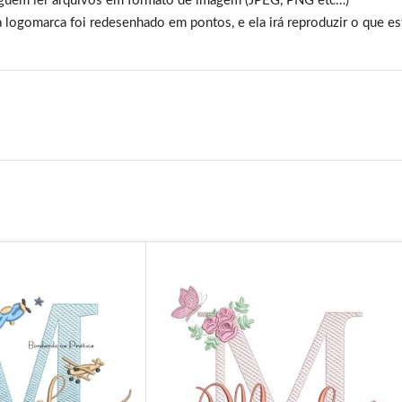
guem ler arquivos em formato de imagem (JPEG, PNG etc…)
 logomarca foi redesenhado em pontos, e ela irá reproduzir o que es