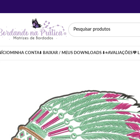
NÍCIO
MINHA CONTA
⬇️ BAIXAR / MEUS DOWNLOADS ⬇️
⭐AVALIAÇÕES
💜 