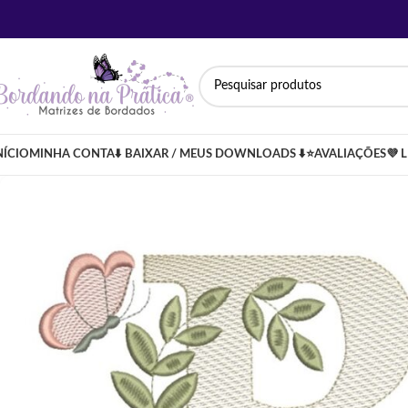
NÍCIO
MINHA CONTA
⬇️ BAIXAR / MEUS DOWNLOADS ⬇️
⭐AVALIAÇÕES
💜 