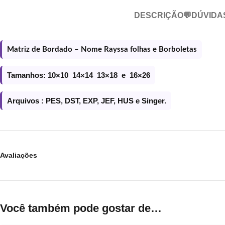
DESCRIÇÃO
💬DÚVIDA
Matriz de Bordado – Nome Rayssa folhas e Borboletas
Tamanhos: 10×10 14×14 13×18 e 16×26
Arquivos : PES, DST, EXP, JEF, HUS e Singer.
Avaliações
Você também pode gostar de…