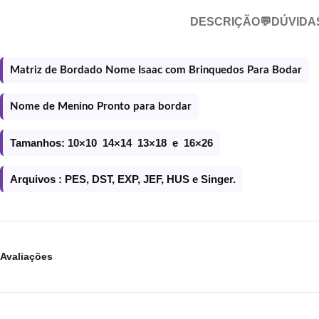
DESCRIÇÃO
💬DÚVIDA
Matriz de Bordado Nome Isaac com Brinquedos Para Bodar
Nome de Menino Pronto para bordar
Tamanhos: 10×10 14×14 13×18 e 16×26
Arquivos : PES, DST, EXP, JEF, HUS e Singer.
Avaliações