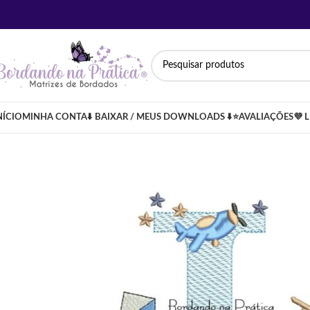
NÍCIO
MINHA CONTA
⬇️ BAIXAR / MEUS DOWNLOADS ⬇️
⭐AVALIAÇÕES
💜 