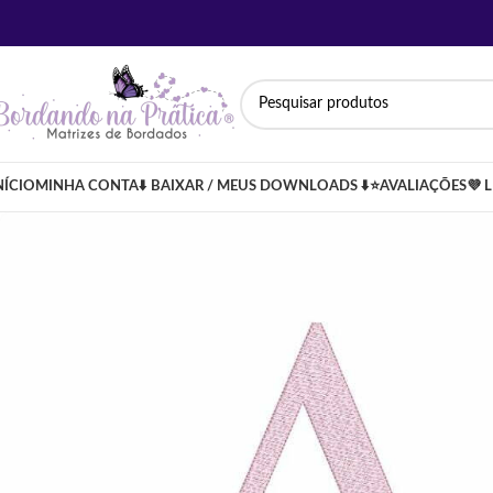
NÍCIO
MINHA CONTA
⬇️ BAIXAR / MEUS DOWNLOADS ⬇️
⭐AVALIAÇÕES
💜 