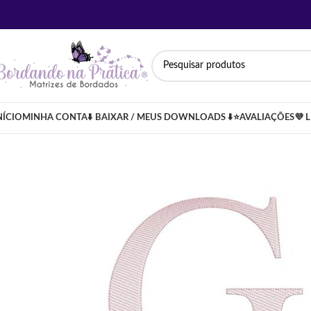
NÍCIO
MINHA CONTA
⬇️ BAIXAR / MEUS DOWNLOADS ⬇️
⭐AVALIAÇÕES
💜 