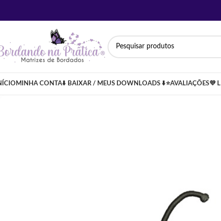
NÍCIO
MINHA CONTA
⬇️ BAIXAR / MEUS DOWNLOADS ⬇️
⭐AVALIAÇÕES
💜 