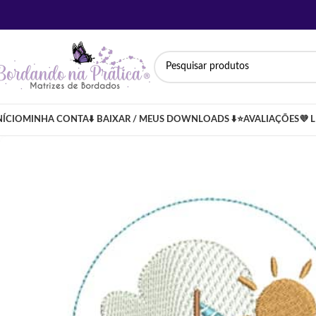
NÍCIO
MINHA CONTA
⬇️ BAIXAR / MEUS DOWNLOADS ⬇️
⭐AVALIAÇÕES
💜 