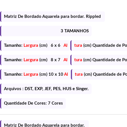
Matriz De Bordado Aquarela para bordar. Rippled
3 TAMANHOS
Tamanho:
Largura
(cm) 6 x 6
Al
tura
(cm) Quantidade de P
Tamanho:
Largura
(cm) 8 x 7
Al
tura
(cm) Quantidade de P
Tamanho:
Largura
(cm) 10 x 10
Al
tura
(cm) Quantidade de P
Arquivos :
DST, EXP, JEF, PES, HUS e Singer.
Quantidade De Cores: 7 Cores
Matriz De Bordado Aquarela para bordar.