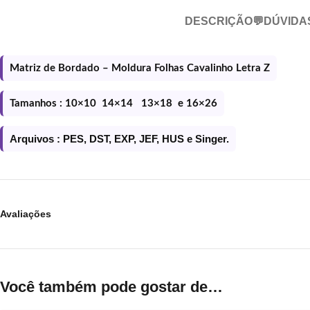
DESCRIÇÃO
💬DÚVIDA
Matriz de Bordado – Moldura Folhas Cavalinho Letra Z
Tamanhos : 10×10 14×14 13×18 e 16×26
Arquivos : PES, DST, EXP, JEF, HUS e Singer.
Avaliações
Você também pode gostar de…