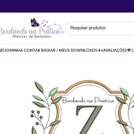
NÍCIO
MINHA CONTA
⬇️ BAIXAR / MEUS DOWNLOADS ⬇️
⭐AVALIAÇÕES
💜 