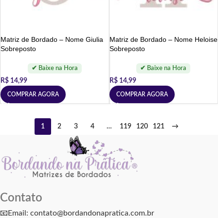
Matriz de Bordado – Nome Giulia
Matriz de Bordado – Nome Heloise
Sobreposto
Sobreposto
R$
14,99
R$
14,99
COMPRAR AGORA
COMPRAR AGORA
1
2
3
4
…
119
120
121
→
Contato
📧Email: contato@bordandonapratica.com.br